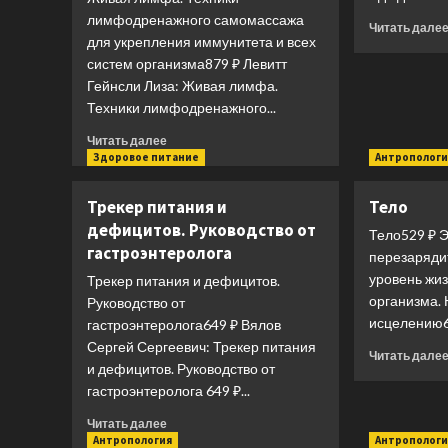
лимфодренажного самомассажа
Читать дале
для укрепления иммунитета и всех
систем организма879 ₽ Левитт
Гейнсли Лиза: Живая лимфа.
Техники лимфодренажного...
Прочитать
Читать далее
больше
Здоровое питание
Антропологи
о
Живая
Трекер питания и
Тело
лимфа.
дефицитов. Руководство от
Техники
Тело529 ₽ Э
гастроэнтеролога
лимфодренажного
перезарядит
самомассажа
уровень жи
Трекер питания и дефицитов.
для
организма. 
Руководство от
укрепления
исцелению63
гастроэнтеролога649 ₽ Вялов
иммунитета
Сергей Сергеевич: Трекер питания
и
Читать дале
всех
и дефицитов. Руководство от
систем
гастроэнтеролога 649 ₽...
организма
Прочитать
Читать далее
больше
Антропология
Антропологи