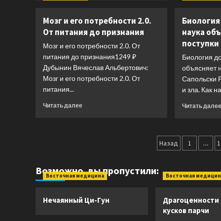
о
Трекер
Мозг и его потребности 2.0.
Биология 
питания
От питания до признания
наука об
и
поступки
дефицитов.
Мозг и его потребности 2.0. От
Руководство
питания до признания1249 ₽
Биология до
от
Дубынин Вячеслав Альбертович:
объясняет 
гастроэнтеролога
Мозг и его потребности 2.0. От
Сапольски 
питания...
и зла. Как н
Прочитать
Читать далее
Читать дале
больше
о
Мозг
Пагинац
и
Назад
1
…
1
его
записей
потребности
Возможно, вы пропустили:
2.0.
Восточная медицина
Восточная медицин
От
питания
до
Нечаянный Ци-Гун
Драгоценности
признания
кусков парчи