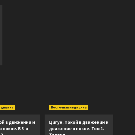
едицина
Восточная медицина
ой в движении и
Цигун. Покой в движении и
 покое. В 3-х
движение в покое. Том 1.
2.
Теория