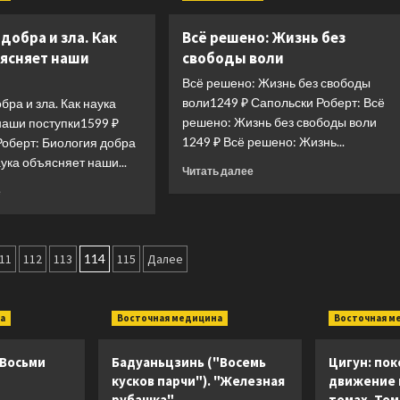
и
его
добра и зла. Как
Всё решено: Жизнь без
потребности.
2.0
ъясняет наши
свободы воли
от
Всё решено: Жизнь без свободы
питания
воли1249 ₽ Сапольски Роберт: Всё
бра и зла. Как наука
до
решено: Жизнь без свободы воли
наши поступки1599 ₽
признания
1249 ₽ Всё решено: Жизнь...
Роберт: Биология добра
аука объясняет наши...
Прочитать
Читать далее
больше
Прочитать
е
о
больше
Всё
о
решено:
Биология
ия
Жизнь
добра
11
112
113
114
115
Далее
без
и
свободы
зла.
воли
Как
а
Восточная медицина
Восточная м
наука
объясняет
наши
 Восьми
Бадуаньцзинь ("Восемь
Цигун: пок
поступки
кусков парчи"). "Железная
движение в
рубашка"
томах. Том 