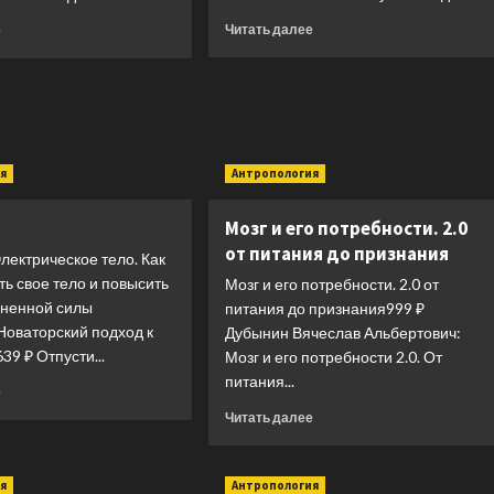
Прочитать
Прочитать
Читать далее
е
больше
больше
о
о
Активное
Еда
долголетие
для
мозга.
Меню
я
для
Антропология
ясного
ума
Мозг и его потребности. 2.0
и
от питания до признания
лектрическое тело. Как
хорошей
памяти
ь свое тело и повысить
Мозг и его потребности. 2.0 от
зненной силы
питания до признания999 ₽
Новаторский подход к
Дубынин Вячеслав Альбертович:
9 ₽ Отпусти...
Мозг и его потребности 2.0. От
питания...
Прочитать
е
больше
Прочитать
Читать далее
о
больше
Тело
о
Мозг
я
Антропология