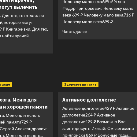
найти врачей,
Человеку мало века699 ₽ Углов
могут вылечить
Федор Григорьевич: Человеку мало
века 699 ₽ Человеку мало века716 ₽
. Для тех, кто отчаялся
Человеку мало века699 ₽...
й, которые могут
 ₽ Книга жизни. Для тех,
Прочитать
Читать далее
 найти врачей,...
больше
о
Прочитать
е
Человеку
больше
мало
о
века
Книга
жизни.
Для
тех,
итание
Здоровое питание
кто
отчаялся
найти
озга. Меню для
Активное долголетие
врачей,
а и хорошей памяти
Активное долголетие429 ₽ Активное
которые
могут
долголетие264 ₽ Активное
га. Меню для ясного
вылечить
долголетие429 ₽ Возможно Вас
шей памяти729 ₽
заинтересует: Икигай: Смысл жизни
Сергей Александрович:
по-японски 869 ₽ Бонусные годы....
га. Меню для ясного...