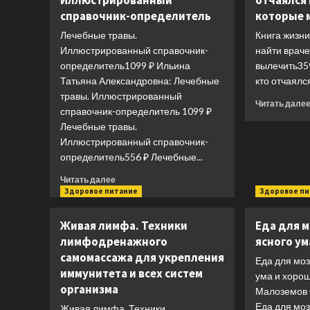
Иллюстрированный
отчаялся 
справочник-определитель
которые 
Лечебные травы.
Книга жизни
Иллюстрированный справочник-
найти враче
определитель1099 ₽ Ильина
вылечить359
Татьяна Александровна: Лечебные
кто отчаялся
травы. Иллюстрированный
Читать дале
справочник-определитель 1099 ₽
Лечебные травы.
Иллюстрированный справочник-
определитель556 ₽ Лечебные...
Прочитать
Читать далее
больше
Здоровое питание
Здоровое п
о
Лечебные
Живая лимфа. Техники
Еда для м
травы.
лимфодренажного
ясного ум
Иллюстрированный
самомассажа для укрепления
справочник-
Еда для моз
определитель
иммунитета и всех систем
ума и хоро
организма
Малоземов 
Еда для моз
Живая лимфа. Техники