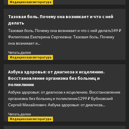
больше
Медицинская литература
о
Королева
Тазовая боль. Почему она возникает и что с ней
глюкозы.
делать
Пошаговый
4-
Тазовая боль. Почему она возникает и что с ней делать549 ₽
недельный
Филиппова Екатерина Сергеевна: Тазовая боль. Почему
план
она возникает и...
формирования
метаболической
Прочитать
Читать далее
гибкости,
больше
Медицинская литература
снижения
о
инсулинорезистентности,
Тазовая
Азбука здоровья: от диагноза к исцелению.
уменьшения
боль.
Восстановление организма без больниц и
обхвата
Почему
поликлиник
талии
она
возникает
Азбука здоровья: от диагноза к исцелению. Восстановление
и
организма без больниц и поликлиник1299 ₽ Бубновский
что
Сергей Михайлович: Азбука здоровья: от диагноза...
с
ней
Прочитать
Читать далее
делать
больше
Медицинская литература
о