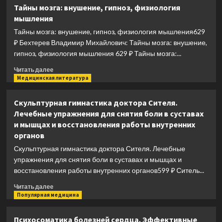
Азбука
Тайны мозга: внушение, гипноз, физиология
здоровья:
мышления
от
диагноза
Тайны мозга: внушение, гипноз, физиология мышления629
к
₽ Бехтерев Владимир Михайлович: Тайны мозга: внушение,
исцелению.
гипноз, физиология мышления 629 ₽ Тайны мозга:...
Восстановление
организма
Прочитать
Читать далее
без
больше
Медицинская литература
больниц
о
и
Тайны
Скульптурная гимнастика доктора Сителя.
поликлиник
мозга:
Лечебные упражнения для снятия боли в суставах
внушение,
и мышцах и восстановления работы внутренних
гипноз,
органов
физиология
мышления
Скульптурная гимнастика доктора Сителя. Лечебные
упражнения для снятия боли в суставах и мышцах и
восстановления работы внутренних органов599 ₽ Ситель...
Прочитать
Читать далее
больше
Популярная медицина
о
Скульптурная
Психосоматика болезней сердца. Эффективные