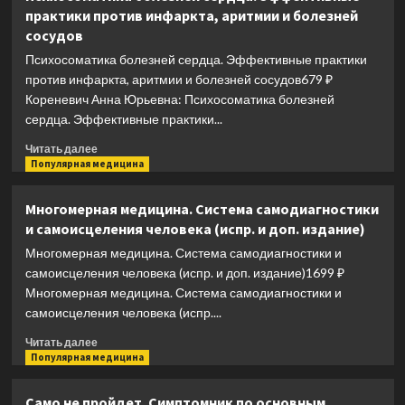
гимнастика
практики против инфаркта, аритмии и болезней
доктора
сосудов
Сителя.
Лечебные
Психосоматика болезней сердца. Эффективные практики
упражнения
против инфаркта, аритмии и болезней сосудов679 ₽
для
Кореневич Анна Юрьевна: Психосоматика болезней
снятия
сердца. Эффективные практики...
боли
в
Прочитать
Читать далее
суставах
больше
Популярная медицина
и
о
мышцах
Психосоматика
Многомерная медицина. Система самодиагностики
и
болезней
восстановления
и самоисцеления человека (испр. и доп. издание)
сердца.
работы
Эффективные
Многомерная медицина. Система самодиагностики и
внутренних
практики
самоисцеления человека (испр. и доп. издание)1699 ₽
органов
против
Многомерная медицина. Система самодиагностики и
инфаркта,
самоисцеления человека (испр....
аритмии
и
Прочитать
Читать далее
болезней
больше
Популярная медицина
сосудов
о
Многомерная
Само не пройдет. Симптомник по основным