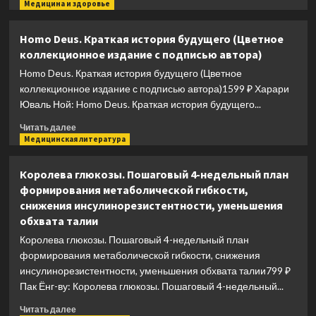
больше
Медицина и здоровье
о
Позвоночник
Homo Deus. Краткая история будущего (Цветное
и
коллекционное издание с подписью автора)
суставы:
восстановление
Homo Deus. Краткая история будущего (Цветное
подвижности
коллекционное издание с подписью автора)1599 ₽ Харари
и
Юваль Ной: Homo Deus. Краткая история будущего...
избавление
от
Прочитать
Читать далее
боли
больше
Медицинская литература
о
Homo
Королева глюкозы. Пошаговый 4-недельный план
Deus.
формирования метаболической гибкости,
Краткая
снижения инсулинорезистентности, уменьшения
история
обхвата талии
будущего
(Цветное
Королева глюкозы. Пошаговый 4-недельный план
коллекционное
формирования метаболической гибкости, снижения
издание
инсулинорезистентности, уменьшения обхвата талии799 ₽
с
Пак Ёнг-ву: Королева глюкозы. Пошаговый 4-недельный...
подписью
автора)
Прочитать
Читать далее