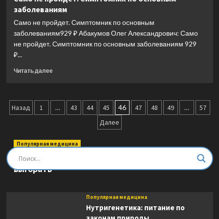
медицина.
заболеваниям
Система
самодиагностики
Само не пройдет. Симптомник по основным
и
заболеваниям929 ₽ Абакумов Олег Александрович: Само
самоисцеления
не пройдет. Симптомник по основным заболеваниям 929
человека
₽...
(испр.
и
Прочитать
Читать далее
доп.
больше
издание)
о
Само
Пагинация
не
Назад
1
…
43
44
45
46
47
48
49
…
57
пройдет.
записей
Далее
Симптомник
по
основным
Популярная медицина
заболеваниям
Быть врачом. Как помогать, развиваться и не
выгорать
Популярная медицина
Нутригенетика: питание по
законам природы