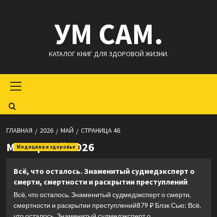
Перейти
УМ САМ.
к
содержимому
КАТАЛОГ КНИГ ДЛЯ ЗДОРОВОЙ ЖИЗНИ.
Основное
меню
ГЛАВНАЯ
2026
МАЙ
СТРАНИЦА 46
Месяц:
Май 2026
Медицина и здоровье
Всё, что осталось. Знаменитый судмедэксперт о
смерти, смертности и раскрытии преступлений
Всё, что осталось. Знаменитый судмедэксперт о смерти,
смертности и раскрытии преступлений879 ₽ Блэк Сью: Всё,
что осталось. Знаменитый судмедэксперт о...