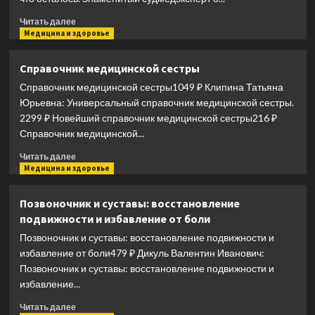
Прочитать
Читать далее
больше
Медицина и здоровье
о
Всё,
Справочник медицинской сестры
что
Справочник медицинской сестры1049 ₽ Клипина Татьяна
осталось.
Знаменитый
Юрьевна: Универсальный справочник медицинской сестры.
судмедэксперт
2299 ₽ Новейший справочник медицинской сестры216 ₽
о
Справочник медицинской...
смерти,
смертности
Прочитать
Читать далее
и
больше
Медицина и здоровье
раскрытии
о
преступлений
Справочник
Позвоночник и суставы: восстановление
медицинской
подвижности и избавление от боли
сестры
Позвоночник и суставы: восстановление подвижности и
избавление от боли479 ₽ Дикуль Валентин Иванович:
Позвоночник и суставы: восстановление подвижности и
избавление...
Прочитать
Читать далее