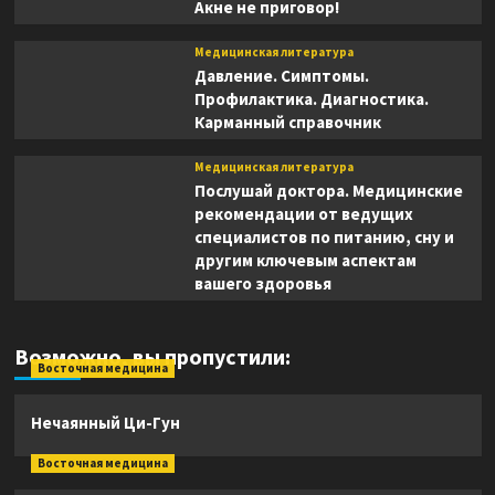
Акне не приговор!
Медицинская литература
Давление. Симптомы.
Профилактика. Диагностика.
Карманный справочник
Медицинская литература
Послушай доктора. Медицинские
рекомендации от ведущих
специалистов по питанию, сну и
другим ключевым аспектам
вашего здоровья
Возможно, вы пропустили:
Восточная медицина
Нечаянный Ци-Гун
Восточная медицина