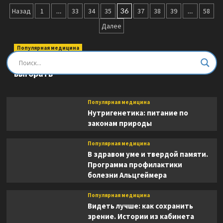
Тело-
Пагинация
лекарь.
Назад
1
…
33
34
35
36
37
38
39
…
58
Книга-
записей
Далее
тренажер
для
оздоровления
Популярная медицина
без
Быть врачом. Как помогать, развиваться и не
лекарств
выгорать
(новое
оформление)
Популярная медицина
Нутригенетика: питание по
законам природы
Популярная медицина
В здравом уме и твердой памяти.
Программа профилактики
болезни Альцгеймера
Популярная медицина
Видеть лучше: как сохранить
зрение. Истории из кабинета