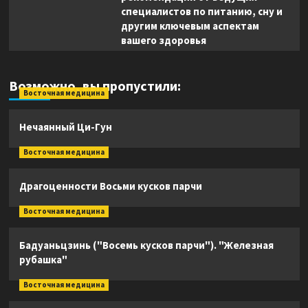
специалистов по питанию, сну и
другим ключевым аспектам
вашего здоровья
Возможно, вы пропустили:
Восточная медицина
Нечаянный Ци-Гун
Восточная медицина
Драгоценности Восьми кусков парчи
Восточная медицина
Бадуаньцзинь ("Восемь кусков парчи"). "Железная
рубашка"
Восточная медицина