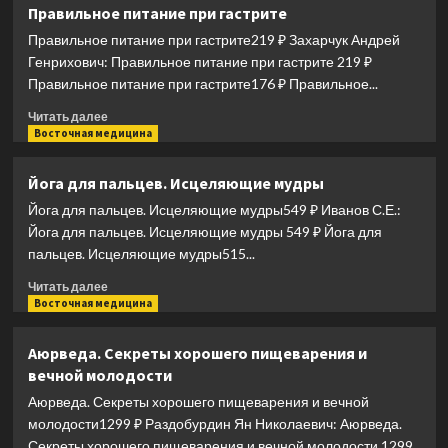
Мандарины
Правильное питание при гастрите
—
Правильное питание при гастрите219 ₽ Захарчук Андрей
солнечный
источник
Генрихович: Правильное питание при гастрите 219 ₽
здоровья.
Правильное питание при гастрите176 ₽ Правильное...
Секреты
Прочитать
долгожителей
Читать далее
больше
Восточная медицина
о
Правильное
Йога для пальцев. Исцеляющие мудры
питание
Йога для пальцев. Исцеляющие мудры549 ₽ Иванов С.Е.:
при
гастрите
Йога для пальцев. Исцеляющие мудры 549 ₽ Йога для
пальцев. Исцеляющие мудры515...
Прочитать
Читать далее
больше
Восточная медицина
о
Йога
Аюрведа. Секреты хорошего пищеварения и
для
вечной молодости
пальцев.
Исцеляющие
Аюрведа. Секреты хорошего пищеварения и вечной
мудры
молодости1299 ₽ Раздобурдин Ян Николаевич: Аюрведа.
Секреты хорошего пищеварения и вечной молодости 1299