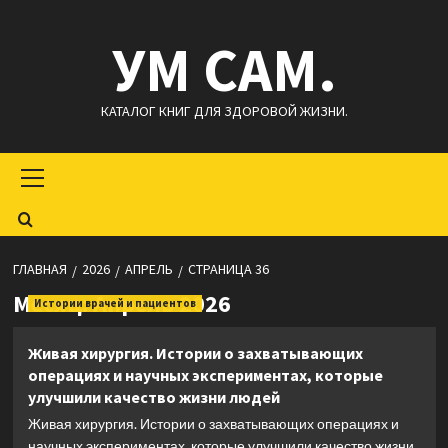
Перейти
УМ САМ.
к
содержимому
КАТАЛОГ КНИГ ДЛЯ ЗДОРОВОЙ ЖИЗНИ.
Основное
меню
ГЛАВНАЯ
2026
АПРЕЛЬ
СТРАНИЦА 36
Месяц:
Апрель 2026
Истории врачей и пациентов
Живая хирургия. Истории о захватывающих
операциях и научных экспериментах, которые
улучшили качество жизни людей
Живая хирургия. Истории о захватывающих операциях и
научных экспериментах, которые улучшили качество жизни