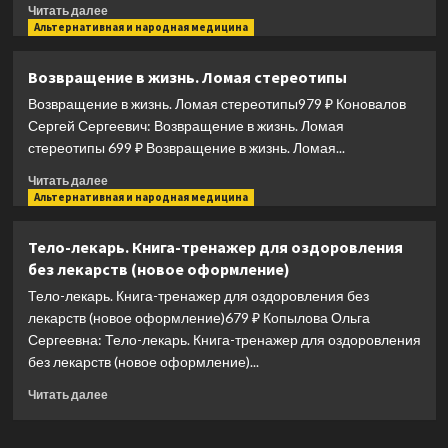
родителей
Прочитать
Читать далее
больше
Альтернативная и народная медицина
о
Целительный
Возвращение в жизнь. Ломая стереотипы
Су-
Возвращение в жизнь. Ломая стереотипы979 ₽ Коновалов
джок.
Важнейшие
Сергей Сергеевич: Возвращение в жизнь. Ломая
точки
стереотипы 699 ₽ Возвращение в жизнь. Ломая...
для
Прочитать
поддержания
Читать далее
больше
Альтернативная и народная медицина
здоровья
о
Возвращение
Тело-лекарь. Книга-тренажер для оздоровления
в
без лекарств (новое оформление)
жизнь.
Ломая
Тело-лекарь. Книга-тренажер для оздоровления без
стереотипы
лекарств (новое оформление)679 ₽ Копылова Ольга
Сергеевна: Тело-лекарь. Книга-тренажер для оздоровления
без лекарств (новое оформление)...
Прочитать
Читать далее
больше
о