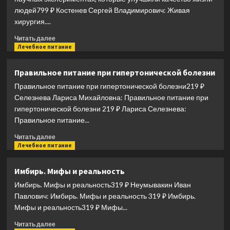
людей799 ₽ Костенев Сергей Владимирович: Живая
хирургия....
Прочитать
Читать далее
больше
Лечебное питание
о
Живая
Правильное питание при гипертонической болезни
хирургия.
Правильное питание при гипертонической болезни219 ₽
Истории
о
Селезнева Лариса Михайловна: Правильное питание при
захватывающих
гипертонической болезни 219 ₽ Лариса Селезнева:
операциях
Правильное питание...
и
научных
Прочитать
Читать далее
экспериментах,
больше
Лечебное питание
которые
о
улучшили
Правильное
Имбирь. Мифы и реальность
качество
питание
жизни
Имбирь. Мифы и реальность319 ₽ Неумывакин Иван
при
людей
гипертонической
Павлович: Имбирь. Мифы и реальность 319 ₽ Имбирь.
болезни
Мифы и реальность319 ₽ Мифы...
Прочитать
Читать далее