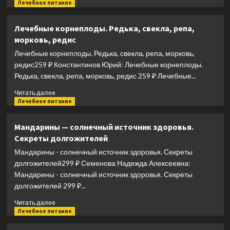
больше
Лечебное питание
о
Имбирь.
Лечебные корнеплоды. Редька, свекла, репа,
Мифы
морковь, редис
и
реальность
Лечебные корнеплоды. Редька, свекла, репа, морковь,
редис259 ₽ Константинов Юрий: Лечебные корнеплоды.
Редька, свекла, репа, морковь, редис 259 ₽ Лечебные...
Прочитать
Читать далее
больше
Лечебное питание
о
Лечебные
Мандарины — солнечный источник здоровья.
корнеплоды.
Секреты долгожителей
Редька,
свекла,
Мандарины - солнечный источник здоровья. Секреты
репа,
долгожителей299 ₽ Семенова Надежда Алексеевна:
морковь,
Мандарины - солнечный источник здоровья. Секреты
редис
долгожителей 299 ₽...
Прочитать
Читать далее
больше
Лечебное питание
о