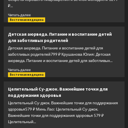
₽...
Прочитать
Читать далее
больше
Восточная медицина
о
Аюрведа.
Детская аюрведа. Питание и воспитание детей
Секреты
для заботливых родителей
хорошего
пищеварения
Детская аюрведа. Питание и воспитание детей для
и
заботливых родителей799 ₽ Крушанова Юлия: Детская
вечной
аюрведа. Питание и воспитание детей для заботливых...
молодости
Прочитать
Читать далее
больше
Восточная медицина
о
Детская
Целительный Су-джок. Важнейшие точки для
аюрведа.
поддержания здоровья
Питание
и
Целительный Су-джок. Важнейшие точки для поддержания
воспитание
здоровья579 ₽ Минь Лао: Целительный Су-джок.
детей
Важнейшие точки для поддержания здоровья 579 ₽
для
Целительный...
заботливых